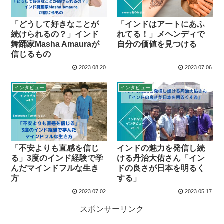
「どうして好きなことが
「インドはアートにあふ
続けられるの？」インド
れてる！」メヘンディで
舞踊家Masha Amauraが
自分の価値を見つける
信じるもの
2023.08.20
2023.07.06
インタビュー
インタビュー
「不安よりも直感を信じ
インドの魅力を発信し続
る」3度のインド経験で学
ける丹治大佑さん「イン
んだマインドフルな生き
ドの良さが日本を明るく
方
する」
2023.07.02
2023.05.17
スポンサーリンク