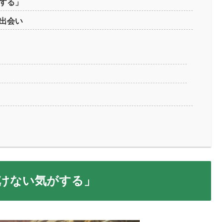
する」
出会い
けない気がする」