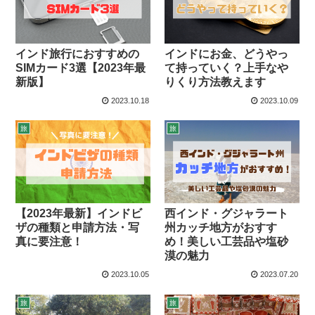
インド旅行におすすめの
インドにお金、どうやっ
SIMカード3選【2023年最
て持っていく？上手なや
新版】
りくり方法教えます
2023.10.18
2023.10.09
旅
旅
【2023年最新】インドビ
西インド・グジャラート
ザの種類と申請方法・写
州カッチ地方がおすす
真に要注意！
め！美しい工芸品や塩砂
漠の魅力
2023.10.05
2023.07.20
旅
旅