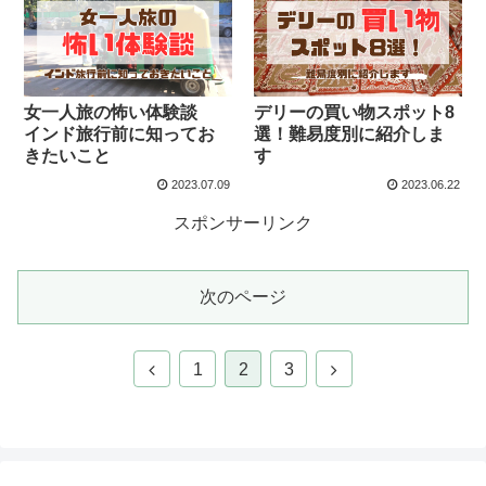
女一人旅の怖い体験談
デリーの買い物スポット8
インド旅行前に知ってお
選！難易度別に紹介しま
きたいこと
す
2023.07.09
2023.06.22
スポンサーリンク
次のページ
前
次
1
2
3
へ
へ