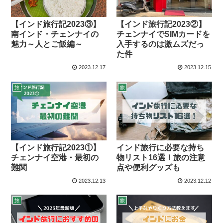
【インド旅行記2023③】
【インド旅行記2023②】
南インド・チェンナイの
チェンナイでSIMカードを
魅力～人とご飯編～
入手するのは激ムズだっ
た件
2023.12.17
2023.12.15
旅
旅
【インド旅行記2023①】
インド旅行に必要な持ち
チェンナイ空港・最初の
物リスト16選！旅の注意
難関
点や便利グッズも
2023.12.13
2023.12.12
旅
旅