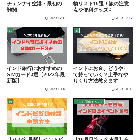
チェンナイ空港・最初の
物リスト16選！旅の注意
難関
点や便利グッズも
2023.12.13
2023.12.12
旅
旅
インド旅行におすすめの
インドにお金、どうやっ
SIMカード3選【2023年最
て持っていく？上手なや
新版】
りくり方法教えます
2023.10.18
2023.10.09
旅
インド関連イベント
【2023年最新】インドビ
【10月日進・名古屋】在