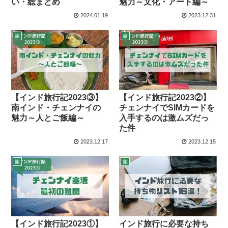
い・総まとめ
魅力～文化・アート編～
2024.01.19
2023.12.31
旅
旅
【インド旅行記2023③】
【インド旅行記2023②】
南インド・チェンナイの
チェンナイでSIMカードを
魅力～人とご飯編～
入手するのは激ムズだっ
た件
2023.12.17
2023.12.15
旅
旅
【インド旅行記2023①】
インド旅行に必要な持ち