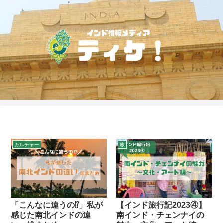
カルチャー
旅
「こんなに違うの⁉」私が
【インド旅行記2023④】
感じた南北インドの違
南インド・チェンナイの